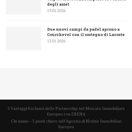
degli asset
19.01.2026
Due nuovi campi da padel aprono a
Courchevel con il sostegno di Lacoste
15.01.2026
5 Vantaggi Esclusivi delle Partnership nel Mercato Immobiliare
Europeo con ERENA
Chi siamo – 5 punti chiave sull’Agenzia di Notizie Immobiliari
Europea