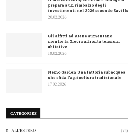
prepara a un rimbalzo degli
investimenti nel 2026 secondo Savills
20.02.2026
Gli affitti ad Atene aumentano
mentre la Grecia affronta tensioni
abitative
18.02.2026
Nemo Garden Una fattoria subacquea
che sfida l’agricoltura tradizionale
17.02.2026
CATEGORIES
ALL’ESTERO
(74)