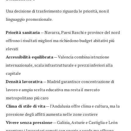
Una decisione di trasferimento riguarda le priorità, non il
linguaggio promozionale.
Priorità sanitaria
— Navarra, Paesi Baschi e province del nord
offrono i risultati migliori ma richiedono budget abitativi più
elevati
Accessibilità equilibrata
— Valencia combina istruzione
internazionale, scala infrastrutturale e prezzi inferiori alla
capitale
Densità lavorativa
— Madrid garantisce concentrazione di
lavoro e ampia scelta educativa ma resta il mercato
metropolitano più caro
Clima di stile di vita
— l’Andalusia offre clima e cultura, ma la
pressione degli affitti aumenta nelle zone costiere
Vivere senza pressione
— Galizia, Asturie e Castiglia e León
premiano i lavoratori remoti con spazio e verde ma offrono