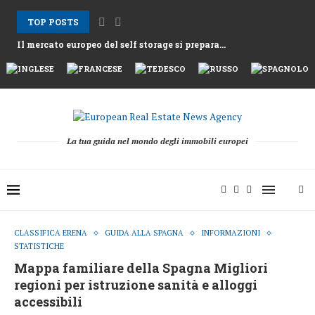
TOP POSTS
Gli affitti ad Atene aumentano mentre la Grecia...
Nemo Garden Una fattoria subacquea che sfida l’agricoltura...
Bruxelles vuole sbloccare 10 mila miliardi di euro...
Greystar Avanza nell’Espansione Strategica del Build to Rent...
Le grandi città prendono di mira le seconde...
Asset alberghieri dopo la stagione 2025 mentre fondi...
Il cambiamento strutturale dietro la ripresa della raccolta...
La tua guida nel mondo degli immobili europei
CLASSIFICA ERENA
GUIDA ALLA SPAGNA
INFORMAZIONI
STATISTICHE
Mappa familiare della Spagna Migliori
regioni per istruzione sanità e alloggi
accessibili