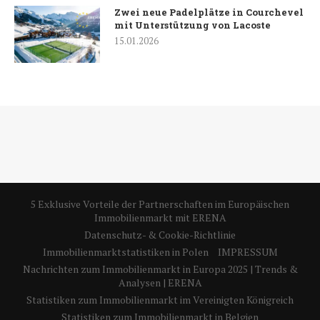
Zwei neue Padelplätze in Courchevel
mit Unterstützung von Lacoste
15.01.2026
5 Exklusive Vorteile der Partnerschaften im Europäischen
Immobilienmarkt mit ERENA
Datenschutz- & Cookie-Richtlinie
Immobilienmarktstatistiken in Polen
IMPRESSUM
Nachrichten zum Immobilienmarkt in Europa 2025 | Trends &
Analysen | ERENA
Statistiken zum Immobilienmarkt im Vereinigten Königreich
Statistiken zum Immobilienmarkt in Belgien