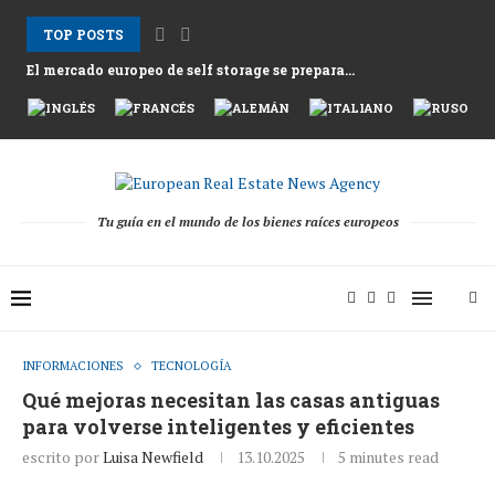
TOP POSTS
El mercado europeo de self storage se prepara...
Los alquileres en Atenas suben mientras Grecia afronta...
Nemo Garden Una granja submarina que desafía la...
Bruselas busca desbloquear 10 billones de euros en...
Greystar Impulsa la Expansión Estratégica del Build to...
Las principales ciudades apuntan a las segundas viviendas...
Activos hoteleros tras la temporada 2025 mientras los...
El cambio estructural detrás de la recuperación de...
Tu guía en el mundo de los bienes raíces europeos
INFORMACIONES
TECNOLOGÍA
Qué mejoras necesitan las casas antiguas
para volverse inteligentes y eficientes
escrito por
Luisa Newfield
13.10.2025
5 minutes read