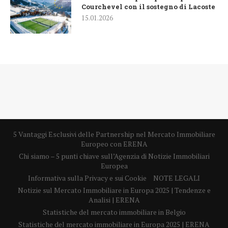
Courchevel con il sostegno di Lacoste
15.01.2026
5 Vantaggi Esclusivi delle Partnership nel Mercato Immobiliare
Europeo con ERENA
Chi siamo – 5 punti chiave sull’Agenzia di Notizie Immobiliari
Europea
Informativa sulla Privacy e sui Cookie
NOTE LEGALI
Notizie sul Mercato Immobiliare in Europa 2025 | Tendenze e
Analisi | ERENA
Statistiche del mercato immobiliare in Belgio
Statistiche del mercato immobiliare in Europa 2025 | ERENA