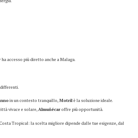
nergia.
r
ha accesso più diretto anche a Malaga.
 differenti.
’anno
in un contesto tranquillo,
Motril
è la soluzione ideale.
ittà vivace e solare,
Almuñécar
offre più opportunità.
osta Tropical: la scelta migliore dipende dalle tue esigenze, dal