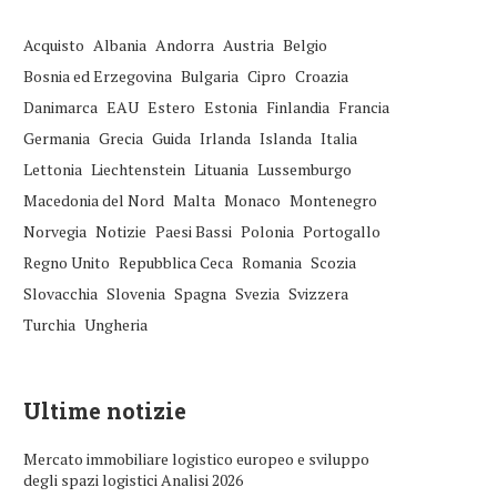
Acquisto
Albania
Andorra
Austria
Belgio
Bosnia ed Erzegovina
Bulgaria
Cipro
Croazia
Danimarca
EAU
Estero
Estonia
Finlandia
Francia
Germania
Grecia
Guida
Irlanda
Islanda
Italia
Lettonia
Liechtenstein
Lituania
Lussemburgo
Macedonia del Nord
Malta
Monaco
Montenegro
Norvegia
Notizie
Paesi Bassi
Polonia
Portogallo
Regno Unito
Repubblica Ceca
Romania
Scozia
Slovacchia
Slovenia
Spagna
Svezia
Svizzera
Turchia
Ungheria
Ultime notizie
Mercato immobiliare logistico europeo e sviluppo
degli spazi logistici Analisi 2026