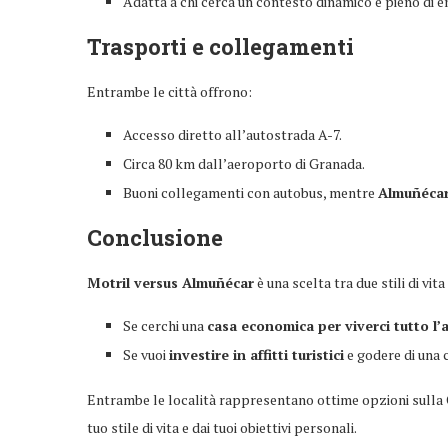
Adatta a chi cerca un contesto dinamico e pieno di e
Trasporti e collegamenti
Entrambe le città offrono:
Accesso diretto all’autostrada A-7.
Circa 80 km dall’aeroporto di Granada.
Buoni collegamenti con autobus, mentre
Almuñéca
Conclusione
Motril versus Almuñécar
è una scelta tra due stili di vita
Se cerchi una
casa economica per viverci tutto l
Se vuoi
investire in affitti turistici
e godere di una c
Entrambe le località rappresentano ottime opzioni sulla C
tuo stile di vita e dai tuoi obiettivi personali.