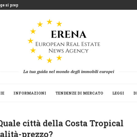
e si prepara...
entre la Grecia...
uea che sfida l’agricoltura...
 miliardi di euro...
Strategica del Build to Rent...
 le seconde...
ne 2025 mentre fondi...
 la ripresa della raccolta...
La tua guida nel mondo degli immobili europei
IE
INFORMAZIONI
TENDENZE DI MERCATO
LEGGI
D
uale città della Costa Tropical
ualità-prezzo?