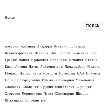
Поиск
ПОИСК
Австрия
Албания
Андорра
Бельгия
Болгария
Великобритания
Венгрия
Вне Европы
Германия
Гид
Греция
Дания
Ирландия
Исландия
Испания
Италия
Кипр
Латвия
Литва
Лихтенштейн
Люксембург
Мальта
Монако
Нидерланды
Новости
Норвегия
ОАЭ
Покупка
Польша
Португалия
Румыния
Северная Македония
Словакия
Словения
Турция
Финляндия
Франция
Хорватия
Черногория
Чехия
Швейцария
Швеция
Шотландия
Эстония
рус