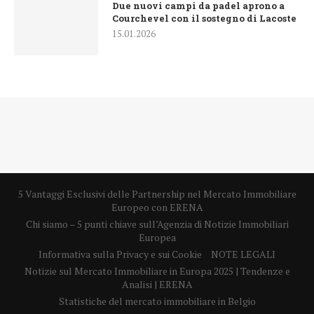
Due nuovi campi da padel aprono a
Courchevel con il sostegno di Lacoste
15.01.2026
5 Vantaggi Esclusivi delle Partnership nel Mercato Immobiliare
Europeo con ERENA
Chi siamo – 5 punti chiave sull’Agenzia di Notizie Immobiliari
Europea
Informativa sulla Privacy e sui Cookie
NOTE LEGALI
Notizie sul Mercato Immobiliare in Europa 2025 | Tendenze e
Analisi | ERENA
Statistiche del mercato immobiliare in Belgio