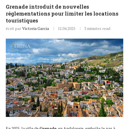
Grenade introduit de nouvelles
réglementations pour limiter les locations
touristiques
écrit par
Victoria Garcia
12.04.2025
3 minutes read
En 2025, la ville de
Grenade
, en Andalousie, emboîte le pas à