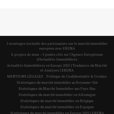
5 avantages exclusifs des partenariats sur le marché immobilier
européen avec ERENA
À propos de nous – 5 points clés sur l’Agence Européenne
d’Actualités Immobilières
Actualités Immobilières en Europe 2025 | Tendances du Marché
et Analyses | ERENA
MENTIONS LÉGALES
Politique de Confidentialité & Cookies
Statistiques du marché immobilier au Royaume-Uni
Statistiques du Marché Immobilier aux Pays-Bas
Statistiques du marché immobilier en Allemagne
Statistiques du marché immobilier en Belgique
Statistiques du marché immobilier en Espagne
Statistiques du marché immobilier en Europe 2025 | ERENA