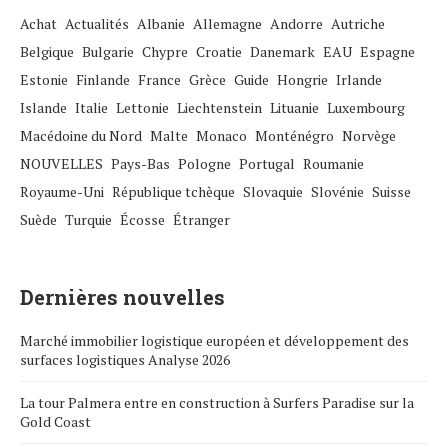
Achat
Actualités
Albanie
Allemagne
Andorre
Autriche
Belgique
Bulgarie
Chypre
Croatie
Danemark
EAU
Espagne
Estonie
Finlande
France
Grèce
Guide
Hongrie
Irlande
Islande
Italie
Lettonie
Liechtenstein
Lituanie
Luxembourg
Macédoine du Nord
Malte
Monaco
Monténégro
Norvège
NOUVELLES
Pays-Bas
Pologne
Portugal
Roumanie
Royaume-Uni
République tchèque
Slovaquie
Slovénie
Suisse
Suède
Turquie
Écosse
Étranger
Dernières nouvelles
Marché immobilier logistique européen et développement des
surfaces logistiques Analyse 2026
La tour Palmera entre en construction à Surfers Paradise sur la
Gold Coast