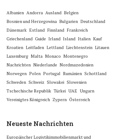
Albanien
Andorra
Ausland
Belgien
Bosnien und Herzegowina
Bulgarien
Deutschland
Dänemark
Estland
Finnland
Frankreich
Griechenland
Guide
Irland
Island
Italien
Kauf
Kroatien
Leitfaden
Lettland
Liechtenstein
Litauen
Luxemburg
Malta
Monaco
Montenegro
Nachrichten
Niederlande
Nordmazedonien
Norwegen
Polen
Portugal
Rumänien
Schottland
Schweden
Schweiz
Slowakei
Slowenien
Tschechische Republik
Türkei
UAE
Ungarn
Vereinigtes Königreich
Zypern
Österreich
Neueste Nachrichten
Europäischer Logistikimmobilienmarkt und