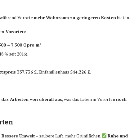
 während Vororte
mehr Wohnraum zu geringeren Kosten
bieten.
en Vororten:
500 – 7.500 € pro m²
.
8 % seit 2016).
tspreis 337.736 £
, Einfamilienhaus
544.226 £
.
 das Arbeiten von überall aus
, was das Leben in Vororten
noch
rten
Bessere Umwelt
– saubere Luft, mehr Grünflächen.
Ruhe und