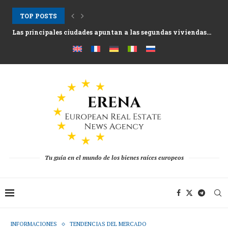
TOP POSTS
Las principales ciudades apuntan a las segundas viviendas...
Activos hoteleros tras la temporada 2025 mientras los...
El cambio estructural detrás de la recuperación de...
Tu guía en el mundo de los bienes raíces europeos
INFORMACIONES
TENDENCIAS DEL MERCADO