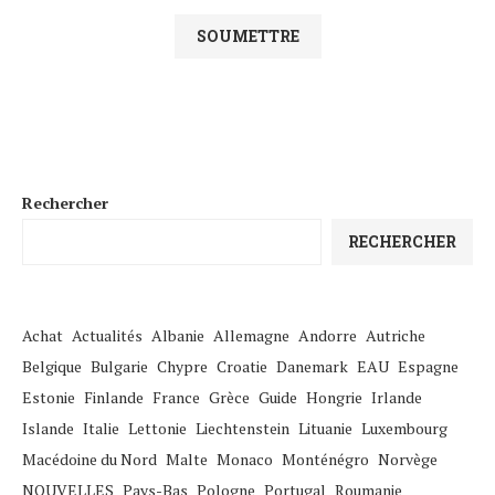
Rechercher
RECHERCHER
Achat
Actualités
Albanie
Allemagne
Andorre
Autriche
Belgique
Bulgarie
Chypre
Croatie
Danemark
EAU
Espagne
Estonie
Finlande
France
Grèce
Guide
Hongrie
Irlande
Islande
Italie
Lettonie
Liechtenstein
Lituanie
Luxembourg
Macédoine du Nord
Malte
Monaco
Monténégro
Norvège
NOUVELLES
Pays-Bas
Pologne
Portugal
Roumanie