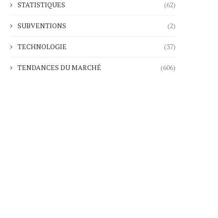
STATISTIQUES
(62)
SUBVENTIONS
(2)
TECHNOLOGIE
(37)
TENDANCES DU MARCHÉ
(606)
Les loyers à Athènes grimpent
Bruxelles veut mobiliser
alors que la...
milliards d’euros d’épar
18.02.2026
16.02.2026