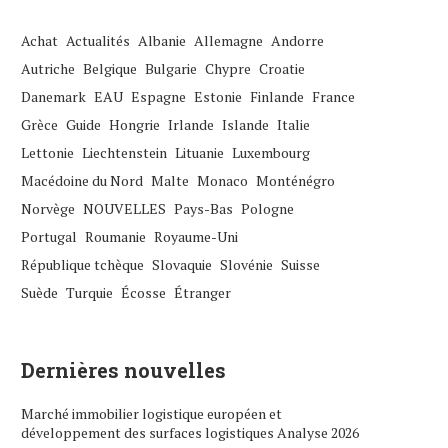
Achat
Actualités
Albanie
Allemagne
Andorre
Autriche
Belgique
Bulgarie
Chypre
Croatie
Danemark
EAU
Espagne
Estonie
Finlande
France
Grèce
Guide
Hongrie
Irlande
Islande
Italie
Lettonie
Liechtenstein
Lituanie
Luxembourg
Macédoine du Nord
Malte
Monaco
Monténégro
Norvège
NOUVELLES
Pays-Bas
Pologne
Portugal
Roumanie
Royaume-Uni
République tchèque
Slovaquie
Slovénie
Suisse
Suède
Turquie
Écosse
Étranger
Dernières nouvelles
Marché immobilier logistique européen et
développement des surfaces logistiques Analyse 2026