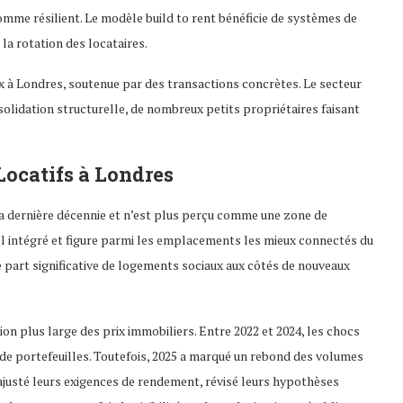
mme résilient. Le modèle build to rent bénéficie de systèmes de
 la rotation des locataires.
x à Londres, soutenue par des transactions concrètes. Le secteur
solidation structurelle, de nombreux petits propriétaires faisant
ocatifs à Londres
a dernière décennie et n’est plus perçu comme une zone de
iel intégré et figure parmi les emplacements les mieux connectés du
 part significative de logements sociaux aux côtés de nouveaux
ion plus large des prix immobiliers. Entre 2022 et 2024, les chocs
s de portefeuilles. Toutefois, 2025 a marqué un rebond des volumes
 ajusté leurs exigences de rendement, révisé leurs hypothèses