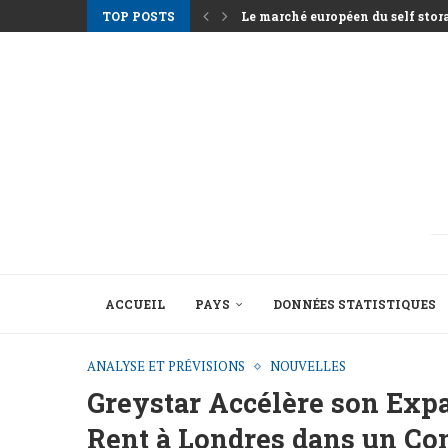
TOP POSTS
Le marché européen du self storag
Les loyers à Athènes grimpent alo
Nemo Garden Une ferme sous-marin
Bruxelles veut mobiliser 10 000 m
Greystar Accélère son Expansion 
Les grandes villes ciblent les ré
Les actifs hôteliers après la sais
Le tournant structurel derrière la 
ACCUEIL
PAYS
DONNÉES STATISTIQUES
ANALYSE ET PRÉVISIONS
NOUVELLES
Greystar Accélère son Expa
Rent à Londres dans un Con