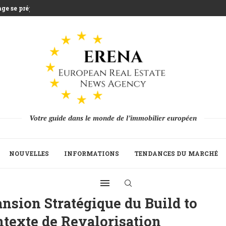
e se prépare...
rs que la...
e qui défie l’agriculture...
illiards d’euros d’épargne...
Stratégique du Build to...
sidences secondaires avec...
on 2025 alors...
reprise de la...
Votre guide dans le monde de l’immobilier européen
NOUVELLES
INFORMATIONS
TENDANCES DU MARCHÉ
nsion Stratégique du Build to
texte de Revalorisation