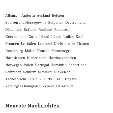
Albanien
Andorra
Ausland
Belgien
Bosnien und Herzegowina
Bulgarien
Deutschland
Dänemark
Estland
Finnland
Frankreich
Griechenland
Guide
Irland
Island
Italien
Kauf
Kroatien
Leitfaden
Lettland
Liechtenstein
Litauen
Luxemburg
Malta
Monaco
Montenegro
Nachrichten
Niederlande
Nordmazedonien
Norwegen
Polen
Portugal
Rumänien
Schottland
Schweden
Schweiz
Slowakei
Slowenien
Tschechische Republik
Türkei
UAE
Ungarn
Vereinigtes Königreich
Zypern
Österreich
Neueste Nachrichten