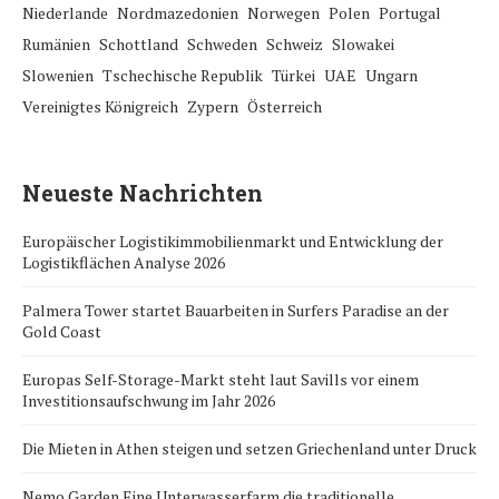
Niederlande
Nordmazedonien
Norwegen
Polen
Portugal
Rumänien
Schottland
Schweden
Schweiz
Slowakei
Slowenien
Tschechische Republik
Türkei
UAE
Ungarn
Vereinigtes Königreich
Zypern
Österreich
Neueste Nachrichten
Europäischer Logistikimmobilienmarkt und Entwicklung der
Logistikflächen Analyse 2026
Palmera Tower startet Bauarbeiten in Surfers Paradise an der
Gold Coast
Europas Self-Storage-Markt steht laut Savills vor einem
Investitionsaufschwung im Jahr 2026
Die Mieten in Athen steigen und setzen Griechenland unter Druck
Nemo Garden Eine Unterwasserfarm die traditionelle