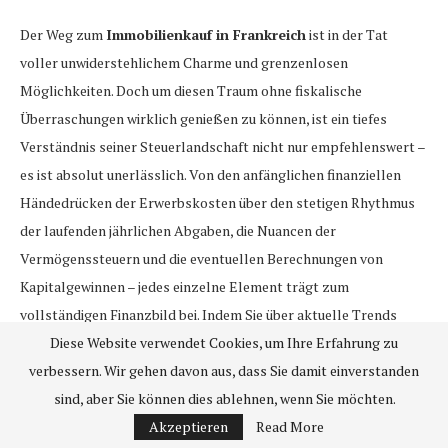
Der Weg zum
Immobilienkauf in Frankreich
ist in der Tat
voller unwiderstehlichem Charme und grenzenlosen
Möglichkeiten. Doch um diesen Traum ohne fiskalische
Überraschungen wirklich genießen zu können, ist ein tiefes
Verständnis seiner Steuerlandschaft nicht nur empfehlenswert –
es ist absolut unerlässlich. Von den anfänglichen finanziellen
Händedrücken der Erwerbskosten über den stetigen Rhythmus
der laufenden jährlichen Abgaben, die Nuancen der
Vermögenssteuern und die eventuellen Berechnungen von
Kapitalgewinnen – jedes einzelne Element trägt zum
vollständigen Finanzbild bei. Indem Sie über aktuelle Trends
bestens informiert bleiben, zukünftige Änderungen proaktiv
Diese Website verwendet Cookies, um Ihre Erfahrung zu
antizipieren und, ganz entscheidend, Allianzen mit erfahrenen
verbessern. Wir gehen davon aus, dass Sie damit einverstanden
Rechts- und Steuerfachleuten schmieden, können ausländische
sind, aber Sie können dies ablehnen, wenn Sie möchten.
Käufer die Komplexität der
Akzeptieren
Immobiliensteuern in Frankreich
Read More