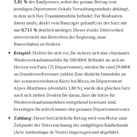
5,81 %
des Kaufpreises, wobei der genaue Betrag vom
jeweiligen
Département
(lokale Verwaltungseinheit) abhängt,
in dem sich Ihre Traumimmobilie befindet. Für Neubauten
(biens neufs, direkt vom Bauträger gekauft) ist der Satz mit
nur
0,715 %
deutlich niedriger. Dieser starke Unterschied
unterstreicht das Bestreben der Regierung, neue
Bauvorhaben zu fördern.
Beispiel:
Stellen Sie sich vor, Sie sichern sich eine charmante
Wiederverkaufsimmobilie für 500.000 €. Befindet sie sich im
Herzen von Paris (75. Département), würden Sie rund 29.000 €
an Grunderwerbssteuer zahlen. Eine ähnliche Immobilie an
der sonnenverwöhnten Küste bei Nizza, im Département
Alpes-Maritimes (ebenfalls 5,80 %), würde den gleichen Satz
nach sich ziehen. Denken Sie daran, dass die Sätze für
Wiederverkaufsimmobilien weitgehend konstant sind,
bestätigen Sie jedoch immer den genauen Départementssatz.
Zahlung:
Dieser beträchtliche Betrag wird vom Notar zum
Zeitpunkt der Unterzeichnung der endgültigen Kaufurkunde
(Acte Authentique de Vente) eingezogen und abgeführt.