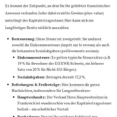
Es kommt der Zeitpunkt, an dem Sie Ihr geliebtes französisches
Anwesen verkaufen. Jeder dabei erzielte Gewinn (plus-value)
unterliegt der Kapitalertragssteuer. Hier kann sich ein
langfristiger Besitz wirklich auszahlen.
Besteuerung:
Diese Steuer ist zweigeteilt: Sie umfasst
sowohl die Einkommensteuer (impôt sur le revenu) als auch
die bekannten Sozialabgaben (prélèvements sociaux).
Einkommensteuer:
Es gelten typische Steuersätze (z.B.
19 % für Bewohner der EU/EWR/Schweiz, ein höherer
Satz von 20 % für Nicht-EU-Bürger).
Sozialabgaben:
Betragen derzeit 17,2 %.
Befreiungen & Freibeträge:
Hier kommen die guten
Nachrichten, insbesondere für Langzeitbesitzer:
Hauptwohnsitz:
Der Verkauf Ihres
Hauptwohnsitzes
in
Frankreich ist wunderschön von der Kapitalertragssteuer
befreit – ein erheblicher Vorteil.
Besitzdauer:
Dies ist Ihr goldener Schlüssel zur