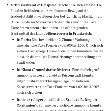
Schlüsseltrend & Beispiele:
Machen Sie sich gefasst: Die
lokalen Behörden, stets wachsam in Bezug auf die
Budgetstabilität, verfügen über beträchtliche Macht, ihren
Anteil an dieser Steuer zu erhöhen. Dies macht die Taxe
Foncière zu einem erheblichen und oft steigenden
Bestandteil der
Immobiliensteuern in Frankreich
.
In Paris:
Eine bescheidene 2-Zimmer-Wohnung könnte
eine jährliche Taxe Foncière von 800 bis 1.500 € nach sich
ziehen. Dies spiegelt sowohl die hohen Immobilienwerte
als auch die robuste Dienstleistungsbereitstellung der
Stadt wider.
In Nizza (Französische Riviera):
Eine ähnlich große
Immobilie in dieser beliebten Küstenstadt könnte
aufgrund ihrer erstklassigen Lage und höheren
Katasterwerte eine Taxe Foncière von 1.000 bis 2.000 €
nach sich ziehen.
In einer ruhigeren südlichen Stadt (z.B. Region
Okzitanien):
Für eine vergleichbare Immobilie könnte
die Taxe Foncière deutlich günstiger ausfallen, vielleicht