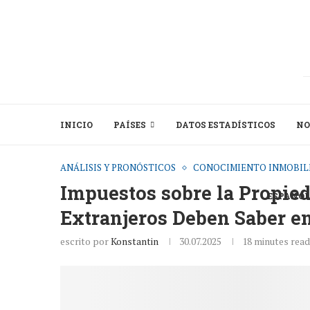
INICIO
PAÍSES
DATOS ESTADÍSTICOS
NO
ANÁLISIS Y PRONÓSTICOS
CONOCIMIENTO INMOBIL
Impuestos sobre la Propied
ESPAÑOL
Extranjeros Deben Saber e
escrito por
Konstantin
30.07.2025
18 minutes read