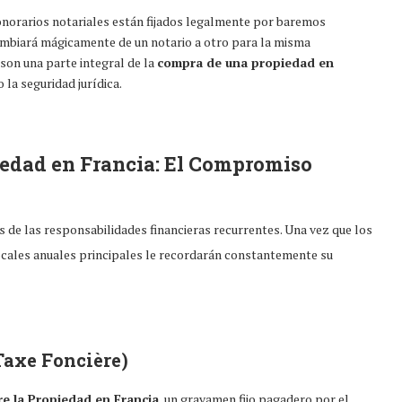
honorarios notariales están fijados legalmente por baremos
o cambiará mágicamente de un notario a otro para la misma
son una parte integral de la
compra de una propiedad en
 la seguridad jurídica.
iedad en Francia
: El Compromiso
 de las responsabilidades financieras recurrentes. Una vez que los
cales anuales principales le recordarán constantemente su
Taxe Foncière)
e la Propiedad en Francia
, un gravamen fijo pagadero por el