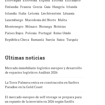
Eslovaquia
Eslovenia
España
Estonia
Extranjero
Finlandia
Francia
Grecia
Guia
Hungría
Irlanda
Islandia
Italia
Letonia
Liechtenstein
Lituania
Luxemburgo
Macedonia del Norte
Malta
Montenegro
Mónaco
Noruega
Noticias
Países Bajos
Polonia
Portugal
Reino Unido
República Checa
Rumanía
Suecia
Suiza
Turquía
Últimas noticias
Mercado inmobiliario logístico europeo y desarrollo
de espacios logísticos Análisis 2026
La Torre Palmera entra en construcción en Surfers
Paradise en la Gold Coast
El mercado europeo de self storage se prepara para
un repunte de la inversión en 2026 según Savills