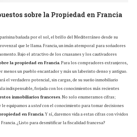
uestos sobre la Propiedad en Francia
arisina bañada por el sol, el brillo del Mediterráneo desde su
provenzal que le llama. Francia, un imán atemporal para soñadores
 momento. Bajo el atractivo de los cruasanes y los cautivadores
obre la propiedad en Francia
. Para los compradores extranjeros,
er menos un pueblo encantador y más un laberinto denso y antiguo.
á el verdadero potencial, sin cargas, de su sueño inmobiliario
újula indispensable, forjada con los conocimientos más recientes
estos inmobiliarios franceses
. No solo enumeramos cifras;
y le equipamos a
usted
con el conocimiento para tomar decisiones
propiedad en Francia
. Y sí, daremos vida a estas cifras con vívidos
Francia. ¿Listo para desmitificar la fiscalidad francesa?