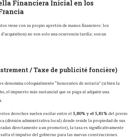
la Financiera Inicial en los
Francia
tos viene con su propio apretón de manos financiero: los
d’acquisition) no son solo una ocurrencia tardía; son un
strement / Taxe de publicité foncière)
es denomina coloquialmente “honorarios de notaría” (si bien la
cho, el impuesto más sustancial que se paga al adquirir una
a.
estos derechos suelen oscilar entre el
5,80% y el 5,81%
del precio
ca (división administrativa local) donde reside la propiedad de sus
radas directamente a un promotor), la tasa es significativamente
esalta el impulso del gobierno para las nuevas construcciones.