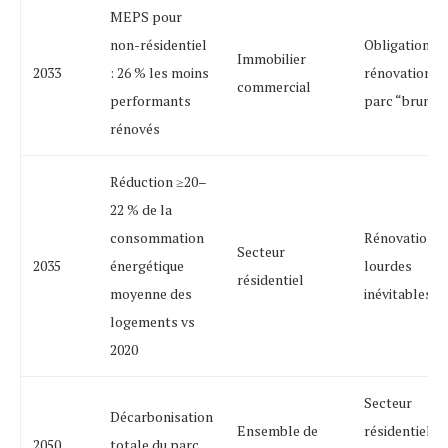
MEPS pour
non-résidentiel
Obligation de
Immobilier
2033
: 26 % les moins
rénovation d
commercial
performants
parc “brun”
rénovés
Réduction ≥20–
22 % de la
consommation
Rénovations
Secteur
2035
énergétique
lourdes
résidentiel
moyenne des
inévitables
logements vs
2020
Secteur
Décarbonisation
Ensemble de
résidentiel
2050
totale du parc