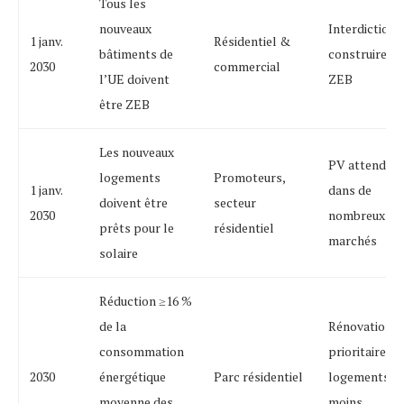
Tous les
nouveaux
Interdiction 
1 janv.
Résidentiel &
bâtiments de
construire h
2030
commercial
l’UE doivent
ZEB
être ZEB
Les nouveaux
PV attendu
logements
Promoteurs,
1 janv.
dans de
doivent être
secteur
2030
nombreux
prêts pour le
résidentiel
marchés
solaire
Réduction ≥16 %
de la
Rénovation
consommation
prioritaire de
2030
énergétique
Parc résidentiel
logements le
moyenne des
moins