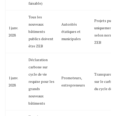
faisable)
Tous les
Projets publi
nouveaux
Autorités
1 janv.
uniquement
bâtiments
étatiques et
2028
selon norme
publics doivent
municipales
ZEB
être ZEB
Déclaration
carbone sur
cycle de vie
Transparenc
1 janv.
Promoteurs,
requise pour les
sur le carbon
2028
entrepreneurs
grands
du cycle de vi
nouveaux
bâtiments