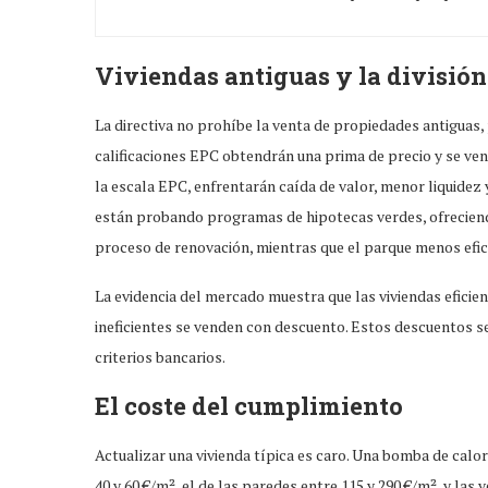
Viviendas antiguas y la divisió
La directiva no prohíbe la venta de propiedades antiguas, 
calificaciones EPC obtendrán una prima de precio y se ven
la escala EPC, enfrentarán caída de valor, menor liquidez
están probando programas de hipotecas verdes, ofreciendo
proceso de renovación, mientras que el parque menos efici
La evidencia del mercado muestra que las viviendas eficie
ineficientes se venden con descuento. Estos descuentos s
criterios bancarios.
El coste del cumplimiento
Actualizar una vivienda típica es caro. Una bomba de calor 
40 y 60 €/m², el de las paredes entre 115 y 290 €/m², y la