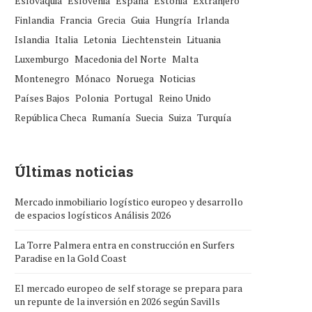
Eslovaquia
Eslovenia
España
Estonia
Extranjero
Finlandia
Francia
Grecia
Guia
Hungría
Irlanda
Islandia
Italia
Letonia
Liechtenstein
Lituania
Luxemburgo
Macedonia del Norte
Malta
Montenegro
Mónaco
Noruega
Noticias
Países Bajos
Polonia
Portugal
Reino Unido
República Checa
Rumanía
Suecia
Suiza
Turquía
Últimas noticias
Mercado inmobiliario logístico europeo y desarrollo
de espacios logísticos Análisis 2026
La Torre Palmera entra en construcción en Surfers
Paradise en la Gold Coast
El mercado europeo de self storage se prepara para
un repunte de la inversión en 2026 según Savills