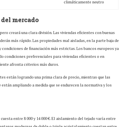
climáticamente neutro
n del mercado
pero creará una clara división. Las viviendas eficientes con buenas
derán más rápido. Las propiedades mal aisladas, en la parte baja de
 y condiciones de financiación más estrictas. Los bancos europeos ya
 condiciones preferenciales para viviendas eficientes o en
ente afronta criterios más duros.
ntes están logrando una prima clara de precio, mientras que las
e están ampliando a medida que se endurecen la normativa y los
cuesta entre 8 000 y 14 000 €. El aislamiento del tejado varía entre
s ventanas modernas de doble o triple acristalamiento cuestan entre