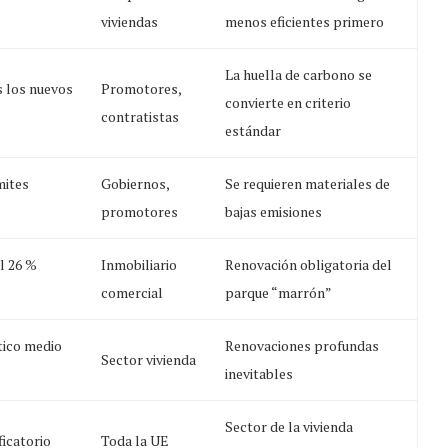
viviendas
menos eficientes primero
La huella de carbono se
s los nuevos
Promotores,
convierte en criterio
contratistas
estándar
mites
Gobiernos,
Se requieren materiales de
promotores
bajas emisiones
l 26 %
Inmobiliario
Renovación obligatoria del
comercial
parque “marrón”
tico medio
Renovaciones profundas
Sector vivienda
inevitables
Sector de la vivienda
icatorio
Toda la UE