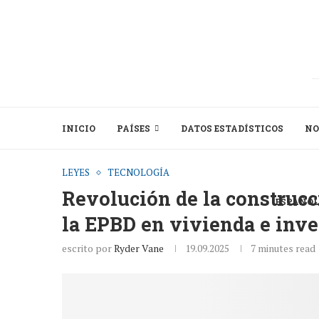
INICIO
PAÍSES
DATOS ESTADÍSTICOS
NO
LEYES
TECNOLOGÍA
Revolución de la construcc
ESPAÑOL
la EPBD en vivienda e inve
escrito por
Ryder Vane
19.09.2025
7 minutes read