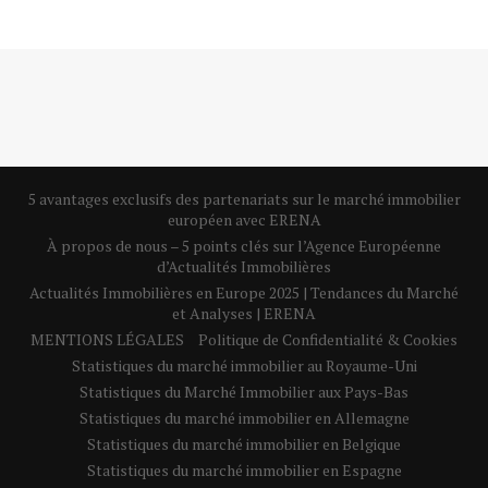
5 avantages exclusifs des partenariats sur le marché immobilier
européen avec ERENA
À propos de nous – 5 points clés sur l’Agence Européenne
d’Actualités Immobilières
Actualités Immobilières en Europe 2025 | Tendances du Marché
et Analyses | ERENA
MENTIONS LÉGALES
Politique de Confidentialité & Cookies
Statistiques du marché immobilier au Royaume-Uni
Statistiques du Marché Immobilier aux Pays-Bas
Statistiques du marché immobilier en Allemagne
Statistiques du marché immobilier en Belgique
Statistiques du marché immobilier en Espagne