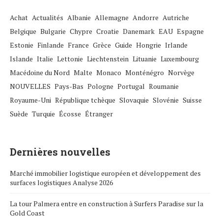
Achat
Actualités
Albanie
Allemagne
Andorre
Autriche
Belgique
Bulgarie
Chypre
Croatie
Danemark
EAU
Espagne
Estonie
Finlande
France
Grèce
Guide
Hongrie
Irlande
Islande
Italie
Lettonie
Liechtenstein
Lituanie
Luxembourg
Macédoine du Nord
Malte
Monaco
Monténégro
Norvège
NOUVELLES
Pays-Bas
Pologne
Portugal
Roumanie
Royaume-Uni
République tchèque
Slovaquie
Slovénie
Suisse
Suède
Turquie
Écosse
Étranger
Dernières nouvelles
Marché immobilier logistique européen et développement des
surfaces logistiques Analyse 2026
La tour Palmera entre en construction à Surfers Paradise sur la
Gold Coast