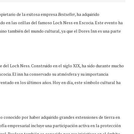
opietario de la exitosa empresa
Bestseller
, ha adquirido
ado en las orillas del famoso Loch Ness en Escocia. Este evento ha
sino también del mundo cultural, ya que el Dores Inn es una parte
te del Loch Ness. Construido en el siglo XIX, ha sido durante mucho
scocia. El inn ha conservado su atmósfera y su importancia
frentado en los últimos años. Hoy en día, este símbolo cultural ha
o conocido por haber adquirido grandes extensiones de tierra en
ofía empresarial incluye una participación activa en la protección
ral. Povlsen también es conocido por sus iniciativas en el ámbito