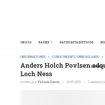
INICIO
PAÍSES
DATOS ESTADÍSTICOS
NO
INFORMACIONES
CONOCIMIENTO INMOBILIARIO
Anders Holch Povlsen adqui
ESPAÑOL
Loch Ness
escrito por
Victoria Garcia
24.03.2025
3 minutes r