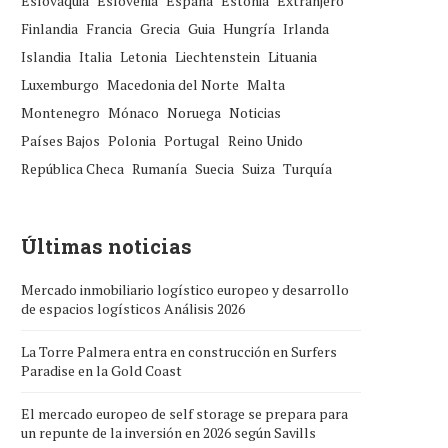
Eslovaquia
Eslovenia
España
Estonia
Extranjero
Finlandia
Francia
Grecia
Guia
Hungría
Irlanda
Islandia
Italia
Letonia
Liechtenstein
Lituania
Luxemburgo
Macedonia del Norte
Malta
Montenegro
Mónaco
Noruega
Noticias
Países Bajos
Polonia
Portugal
Reino Unido
República Checa
Rumanía
Suecia
Suiza
Turquía
Últimas noticias
Mercado inmobiliario logístico europeo y desarrollo
de espacios logísticos Análisis 2026
La Torre Palmera entra en construcción en Surfers
Paradise en la Gold Coast
El mercado europeo de self storage se prepara para
un repunte de la inversión en 2026 según Savills