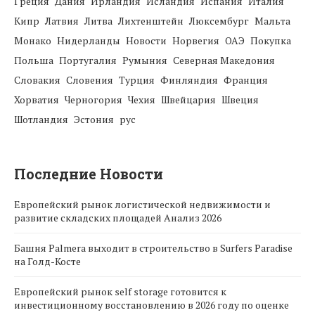
Греция
Дания
Ирландия
Исландия
Испания
Италия
Кипр
Латвия
Литва
Лихтенштейн
Люксембург
Мальта
Монако
Нидерланды
Новости
Норвегия
ОАЭ
Покупка
Польша
Португалия
Румыния
Северная Македония
Словакия
Словения
Турция
Финляндия
Франция
Хорватия
Черногория
Чехия
Швейцария
Швеция
Шотландия
Эстония
рус
Последние Новости
Европейский рынок логистической недвижимости и
развитие складских площадей Анализ 2026
Башня Palmera выходит в строительство в Surfers Paradise
на Голд-Косте
Европейский рынок self storage готовится к
инвестиционному восстановлению в 2026 году по оценке