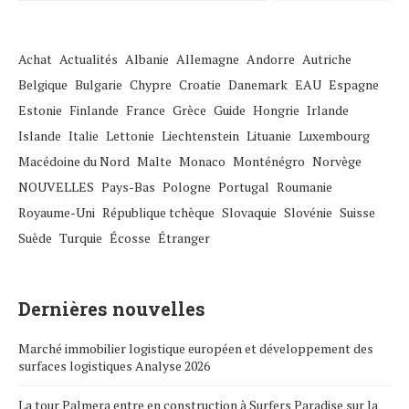
Achat
Actualités
Albanie
Allemagne
Andorre
Autriche
Belgique
Bulgarie
Chypre
Croatie
Danemark
EAU
Espagne
Estonie
Finlande
France
Grèce
Guide
Hongrie
Irlande
Islande
Italie
Lettonie
Liechtenstein
Lituanie
Luxembourg
Macédoine du Nord
Malte
Monaco
Monténégro
Norvège
NOUVELLES
Pays-Bas
Pologne
Portugal
Roumanie
Royaume-Uni
République tchèque
Slovaquie
Slovénie
Suisse
Suède
Turquie
Écosse
Étranger
Dernières nouvelles
Marché immobilier logistique européen et développement des
surfaces logistiques Analyse 2026
La tour Palmera entre en construction à Surfers Paradise sur la