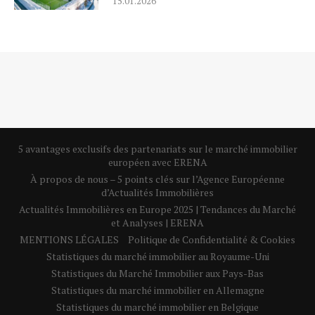
15.01.2026
5 avantages exclusifs des partenariats sur le marché immobilier
européen avec ERENA
À propos de nous – 5 points clés sur l’Agence Européenne
d’Actualités Immobilières
Actualités Immobilières en Europe 2025 | Tendances du Marché
et Analyses | ERENA
MENTIONS LÉGALES
Politique de Confidentialité & Cookies
Statistiques du marché immobilier au Royaume-Uni
Statistiques du Marché Immobilier aux Pays-Bas
Statistiques du marché immobilier en Allemagne
Statistiques du marché immobilier en Belgique