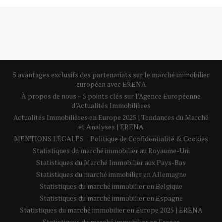
5 avantages exclusifs des partenariats sur le marché immobilier
européen avec ERENA
À propos de nous – 5 points clés sur l’Agence Européenne
d’Actualités Immobilières
Actualités Immobilières en Europe 2025 | Tendances du Marché
et Analyses | ERENA
MENTIONS LÉGALES
Politique de Confidentialité & Cookies
Statistiques du marché immobilier au Royaume-Uni
Statistiques du Marché Immobilier aux Pays-Bas
Statistiques du marché immobilier en Allemagne
Statistiques du marché immobilier en Belgique
Statistiques du marché immobilier en Espagne
Statistiques du marché immobilier en Europe 2025 | ERENA
Statistiques du marché immobilier en France