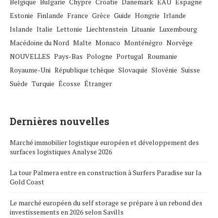
Belgique
Bulgarie
Chypre
Croatie
Danemark
EAU
Espagne
Estonie
Finlande
France
Grèce
Guide
Hongrie
Irlande
Islande
Italie
Lettonie
Liechtenstein
Lituanie
Luxembourg
Macédoine du Nord
Malte
Monaco
Monténégro
Norvège
NOUVELLES
Pays-Bas
Pologne
Portugal
Roumanie
Royaume-Uni
République tchèque
Slovaquie
Slovénie
Suisse
Suède
Turquie
Écosse
Étranger
Dernières nouvelles
Marché immobilier logistique européen et développement des
surfaces logistiques Analyse 2026
La tour Palmera entre en construction à Surfers Paradise sur la
Gold Coast
Le marché européen du self storage se prépare à un rebond des
investissements en 2026 selon Savills