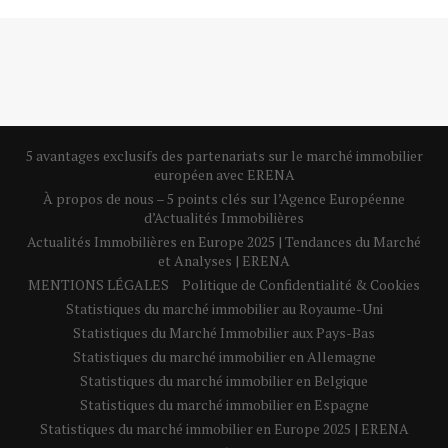
5 avantages exclusifs des partenariats sur le marché immobilier
européen avec ERENA
À propos de nous – 5 points clés sur l’Agence Européenne
d’Actualités Immobilières
Actualités Immobilières en Europe 2025 | Tendances du Marché
et Analyses | ERENA
MENTIONS LÉGALES
Politique de Confidentialité & Cookies
Statistiques du marché immobilier au Royaume-Uni
Statistiques du Marché Immobilier aux Pays-Bas
Statistiques du marché immobilier en Allemagne
Statistiques du marché immobilier en Belgique
Statistiques du marché immobilier en Espagne
Statistiques du marché immobilier en Europe 2025 | ERENA