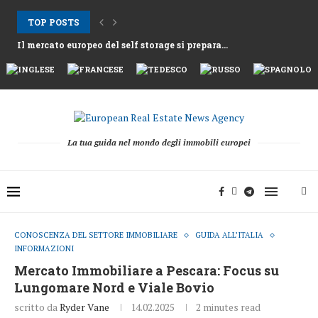
TOP POSTS
Il mercato europeo del self storage si prepara...
Gli affitti ad Atene aumentano mentre la Grecia...
Nemo Garden Una fattoria subacquea che sfida l’agricoltura...
Bruxelles vuole sbloccare 10 mila miliardi di euro...
Greystar Avanza nell’Espansione Strategica del Build to Rent...
Le grandi città prendono di mira le seconde...
Asset alberghieri dopo la stagione 2025 mentre fondi...
Il cambiamento strutturale dietro la ripresa della raccolta...
La tua guida nel mondo degli immobili europei
CONOSCENZA DEL SETTORE IMMOBILIARE
GUIDA ALL’ITALIA
INFORMAZIONI
Mercato Immobiliare a Pescara: Focus su
Lungomare Nord e Viale Bovio
scritto da
Ryder Vane
14.02.2025
2 minutes read