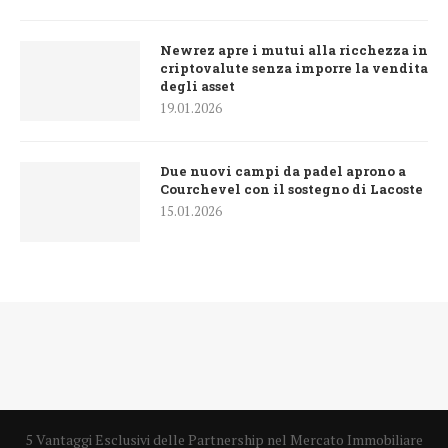
Newrez apre i mutui alla ricchezza in
criptovalute senza imporre la vendita
degli asset
19.01.2026
Due nuovi campi da padel aprono a
Courchevel con il sostegno di Lacoste
15.01.2026
5 Vantaggi Esclusivi delle Partnership nel Mercato Immobiliare