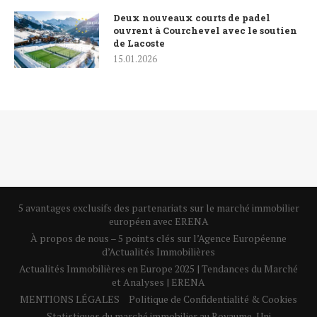
Deux nouveaux courts de padel
ouvrent à Courchevel avec le soutien
de Lacoste
15.01.2026
5 avantages exclusifs des partenariats sur le marché immobilier
européen avec ERENA
À propos de nous – 5 points clés sur l’Agence Européenne
d’Actualités Immobilières
Actualités Immobilières en Europe 2025 | Tendances du Marché
et Analyses | ERENA
MENTIONS LÉGALES
Politique de Confidentialité & Cookies
Statistiques du marché immobilier au Royaume-Uni