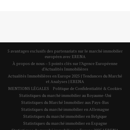
5 avantages exclusifs des partenariats sur le marché immobilier
européen avec ERENA
À propos de nous – 5 points clés sur l’Agence Européenne
d’Actualités Immobilières
Actualités Immobilières en Europe 2025 | Tendances du Marché
et Analyses | ERENA
MENTIONS LÉGALES
Politique de Confidentialité & Cookies
Statistiques du marché immobilier au Royaume-Uni
Statistiques du Marché Immobilier aux Pays-Bas
Statistiques du marché immobilier en Allemagne
Statistiques du marché immobilier en Belgique
Statistiques du marché immobilier en Espagne