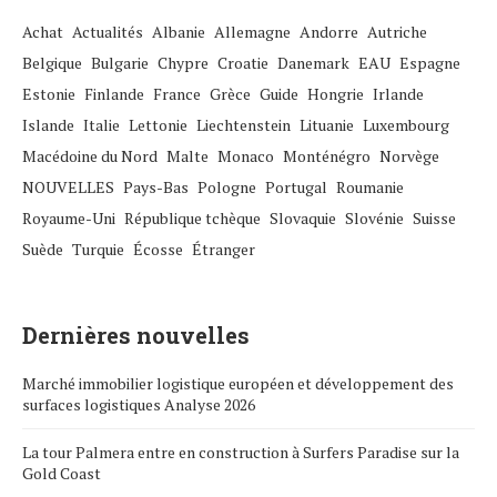
Achat
Actualités
Albanie
Allemagne
Andorre
Autriche
Belgique
Bulgarie
Chypre
Croatie
Danemark
EAU
Espagne
Estonie
Finlande
France
Grèce
Guide
Hongrie
Irlande
Islande
Italie
Lettonie
Liechtenstein
Lituanie
Luxembourg
Macédoine du Nord
Malte
Monaco
Monténégro
Norvège
NOUVELLES
Pays-Bas
Pologne
Portugal
Roumanie
Royaume-Uni
République tchèque
Slovaquie
Slovénie
Suisse
Suède
Turquie
Écosse
Étranger
Dernières nouvelles
Marché immobilier logistique européen et développement des
surfaces logistiques Analyse 2026
La tour Palmera entre en construction à Surfers Paradise sur la
Gold Coast