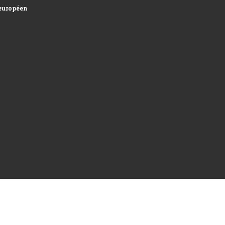
uropéen et développement des surfaces...