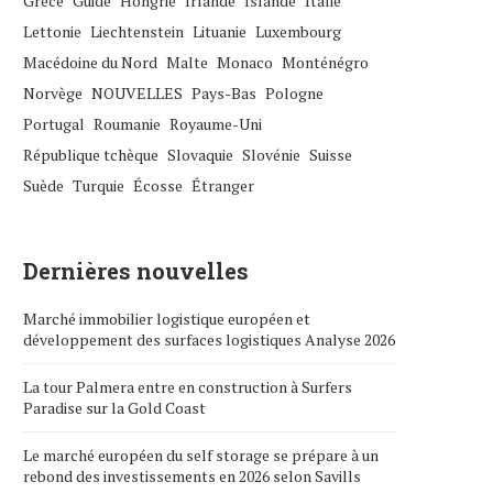
Grèce
Guide
Hongrie
Irlande
Islande
Italie
Lettonie
Liechtenstein
Lituanie
Luxembourg
Macédoine du Nord
Malte
Monaco
Monténégro
Norvège
NOUVELLES
Pays-Bas
Pologne
Portugal
Roumanie
Royaume-Uni
République tchèque
Slovaquie
Slovénie
Suisse
Suède
Turquie
Écosse
Étranger
Dernières nouvelles
Marché immobilier logistique européen et
développement des surfaces logistiques Analyse 2026
La tour Palmera entre en construction à Surfers
Paradise sur la Gold Coast
Le marché européen du self storage se prépare à un
rebond des investissements en 2026 selon Savills