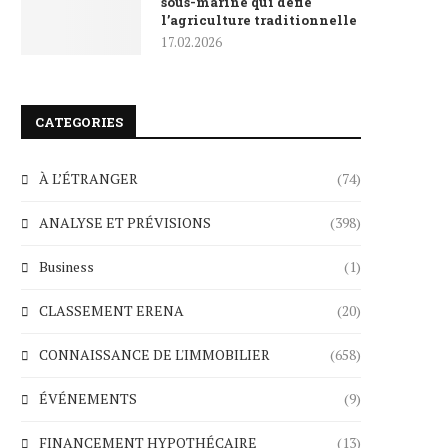
sous-marine qui défie
l’agriculture traditionnelle
17.02.2026
CATEGORIES
À L’ÉTRANGER
(74)
ANALYSE ET PRÉVISIONS
(398)
Business
(1)
CLASSEMENT ERENA
(20)
CONNAISSANCE DE L'IMMOBILIER
(658)
ÉVÉNEMENTS
(9)
FINANCEMENT HYPOTHÉCAIRE
(13)