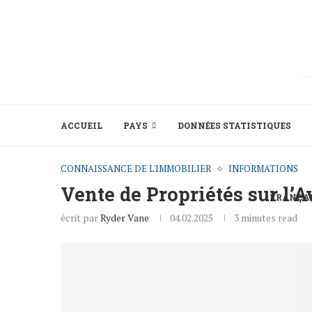
ACCUEIL
PAYS
DONNÉES STATISTIQUES
CONNAISSANCE DE L'IMMOBILIER
INFORMATIONS
Vente de Propriétés sur l’
FRANÇA
écrit par
Ryder Vane
04.02.2025
3 minutes read