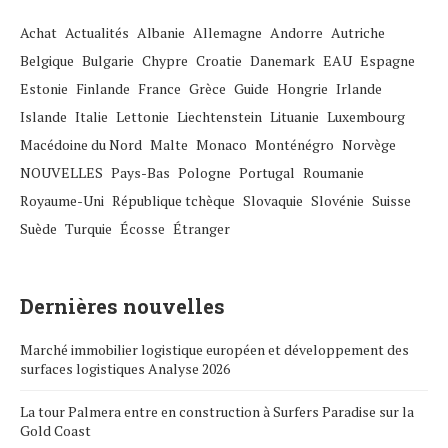
Achat
Actualités
Albanie
Allemagne
Andorre
Autriche
Belgique
Bulgarie
Chypre
Croatie
Danemark
EAU
Espagne
Estonie
Finlande
France
Grèce
Guide
Hongrie
Irlande
Islande
Italie
Lettonie
Liechtenstein
Lituanie
Luxembourg
Macédoine du Nord
Malte
Monaco
Monténégro
Norvège
NOUVELLES
Pays-Bas
Pologne
Portugal
Roumanie
Royaume-Uni
République tchèque
Slovaquie
Slovénie
Suisse
Suède
Turquie
Écosse
Étranger
Dernières nouvelles
Marché immobilier logistique européen et développement des
surfaces logistiques Analyse 2026
La tour Palmera entre en construction à Surfers Paradise sur la
Gold Coast