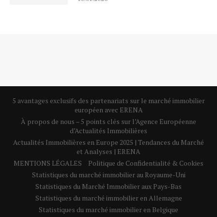
5 avantages exclusifs des partenariats sur le marché immobilier
européen avec ERENA
À propos de nous – 5 points clés sur l’Agence Européenne
d’Actualités Immobilières
Actualités Immobilières en Europe 2025 | Tendances du Marché
et Analyses | ERENA
MENTIONS LÉGALES
Politique de Confidentialité & Cookies
Statistiques du marché immobilier au Royaume-Uni
Statistiques du Marché Immobilier aux Pays-Bas
Statistiques du marché immobilier en Allemagne
Statistiques du marché immobilier en Belgique