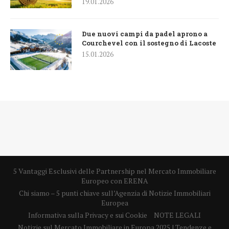
19.01.2026
Due nuovi campi da padel aprono a
Courchevel con il sostegno di Lacoste
15.01.2026
5 Vantaggi Esclusivi delle Partnership nel Mercato Immobiliare
Europeo con ERENA
Chi siamo – 5 punti chiave sull’Agenzia di Notizie Immobiliari
Europea
Informativa sulla Privacy e sui Cookie
NOTE LEGALI
Notizie sul Mercato Immobiliare in Europa 2025 | Tendenze e