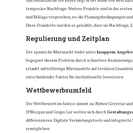
San Sebastián de los Reyes liegt in der Nähe von Beschäft
temporäre Nachfrage. Weitere Projekte sind in der erste
und Málaga vorgesehen, wo die Planungsbedingungen und
Diese Standorte wurden so gewählt, dass sie Nachfrage, E
Regulierung und Zeitplan
Der spanische Mietmarkt leidet unter
knappem Angebot
begegnet diesem Problem durch schnellere Realisierungs
erlaubt mittelfristige Mietmodelle auf tertiären Grundstüc
entscheidender Faktor für institutionelle Investoren.
Wettbewerbsumfeld
Der Wettbewerb im Sektor nimmt zu. Neben Greystar und 
JPMorgan und Grupo Lar wollen sich durch
Gestaltungsq
differenzieren. Digitale Vermietungstools und integrierte
ermöglichen.