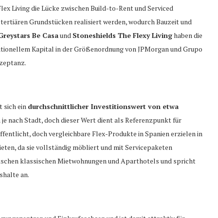
Flex Living die Lücke zwischen Build-to-Rent und Serviced
tertiären Grundstücken realisiert werden, wodurch Bauzeit und
Greystars Be Casa
und
Stoneshields The Flexy Living
haben die
itutionellem Kapital in der Größenordnung von JPMorgan und Grupo
kzeptanz.
t sich ein
durchschnittlicher Investitionswert von etwa
n je nach Stadt, doch dieser Wert dient als Referenzpunkt für
fentlicht, doch vergleichbare Flex-Produkte in Spanien erzielen in
en, da sie vollständig möbliert und mit Servicepaketen
wischen klassischen Mietwohnungen und Aparthotels und spricht
halte an.