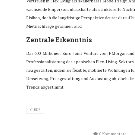
Vertrauen in Flex Living als skalierbares Modell zeigt. 
wachsende Einpersonenhaushalte als strukturelle Nachfr
Risiken, doch die langfristige Perspektive deutet darauf 
Mietnachfrage gewinnen wird.
Zentrale Erkenntnis
Das 600-Millionen-Euro-Joint-Venture von JPMorgan und G
Professionalisierung des spanischen Flex-Living-Sektors.
neu gestalten, indem sie flexible, möblierte Wohnungen fü
Umsetzung, Preisgestaltung und Auslastung ab, doch die S
Trends abgestimmt.
GUIDE
0 Kommentare