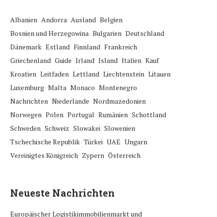
Albanien
Andorra
Ausland
Belgien
Bosnien und Herzegowina
Bulgarien
Deutschland
Dänemark
Estland
Finnland
Frankreich
Griechenland
Guide
Irland
Island
Italien
Kauf
Kroatien
Leitfaden
Lettland
Liechtenstein
Litauen
Luxemburg
Malta
Monaco
Montenegro
Nachrichten
Niederlande
Nordmazedonien
Norwegen
Polen
Portugal
Rumänien
Schottland
Schweden
Schweiz
Slowakei
Slowenien
Tschechische Republik
Türkei
UAE
Ungarn
Vereinigtes Königreich
Zypern
Österreich
Neueste Nachrichten
Europäischer Logistikimmobilienmarkt und