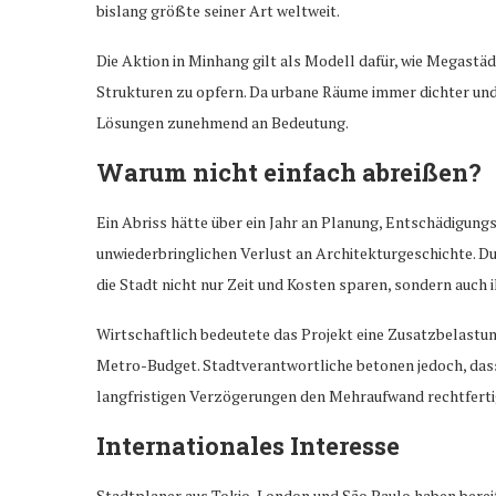
bislang größte seiner Art weltweit.
Die Aktion in Minhang gilt als Modell dafür, wie Megast
Strukturen zu opfern. Da urbane Räume immer dichter und
Lösungen zunehmend an Bedeutung.
Warum nicht einfach abreißen?
Ein Abriss hätte über ein Jahr an Planung, Entschädigun
unwiederbringlichen Verlust an Architekturgeschichte. Du
die Stadt nicht nur Zeit und Kosten sparen, sondern auch 
Wirtschaftlich bedeutete das Projekt eine Zusatzbelastun
Metro-Budget. Stadtverantwortliche betonen jedoch, dass
langfristigen Verzögerungen den Mehraufwand rechtferti
Internationales Interesse
Stadtplaner aus Tokio, London und São Paulo haben bereit