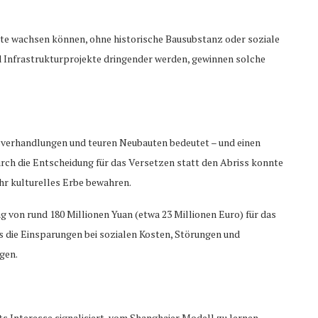
ädte wachsen können, ohne historische Bausubstanz oder soziale
 Infrastrukturprojekte dringender werden, gewinnen solche
gsverhandlungen und teuren Neubauten bedeutet – und einen
rch die Entscheidung für das Versetzen statt den Abriss konnte
ihr kulturelles Erbe bewahren.
g von rund 180 Millionen Yuan (etwa 23 Millionen Euro) für das
 die Einsparungen bei sozialen Kosten, Störungen und
gen.
s Interesse signalisiert, vom Shanghaier Modell zu lernen.