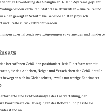
ne wichtige Erweiterung des Shanghaier U-Bahn-Systems geplant
n Wohngebäuden verlaufen. Statt diese abzureißen – eine teure und
 für einen gewagten Schritt: Die Gebäude sollten physisch
rt und Stelle zurückgebracht werden.
hnungen zu erhalten, Bauverzögerungen zu vermeiden und hunderte
insatz
en betroffenen Gebäuden positioniert. Jede Plattform war mit
tattet, die das Anheben, Neigen und Verschieben der Gebäudeteile
r bewegten sich im Gleichschritt, jeweils nur wenige Zentimeter
g.
rforderte eine Echtzeitanalyse der Lastverteilung, der
are koordinierte die Bewegungen der Roboter und passte sie
Widerstand an.