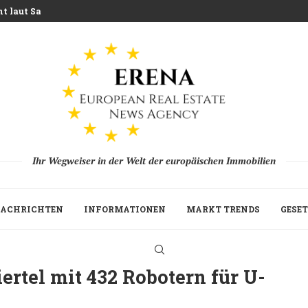
t laut Savills vor einem Investitionsaufschwung...
 setzen Griechenland...
rm die traditionelle Landwirtschaft herausfordert
U-Ersparnisse durch Kapitalmarktreform...
ld to Rent Expansion in...
ungen mit aggressiven neuen Steuern...
025 während Fonds und...
 der Erholung der Immobilienfonds-Fundraising-Aktivitäten...
Ihr Wegweiser in der Welt der europäischen Immobilien
ACHRICHTEN
INFORMATIONEN
MARKT TRENDS
GESET
ertel mit 432 Robotern für U-