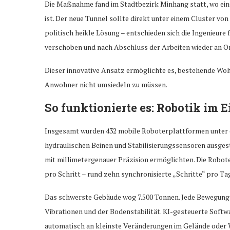
Die Maßnahme fand im Stadtbezirk Minhang statt, wo ei
ist. Der neue Tunnel sollte direkt unter einem Cluster vo
politisch heikle Lösung – entschieden sich die Ingenieure
verschoben und nach Abschluss der Arbeiten wieder an O
Dieser innovative Ansatz ermöglichte es, bestehende Wo
Anwohner nicht umsiedeln zu müssen.
So funktionierte es: Robotik im E
Insgesamt wurden 432 mobile Roboterplattformen unter d
hydraulischen Beinen und Stabilisierungssensoren ausges
mit millimetergenauer Präzision ermöglichten. Die Robote
pro Schritt – rund zehn synchronisierte „Schritte“ pro Ta
Das schwerste Gebäude wog 7.500 Tonnen. Jede Bewegung e
Vibrationen und der Bodenstabilität. KI-gesteuerte Softw
automatisch an kleinste Veränderungen im Gelände oder 