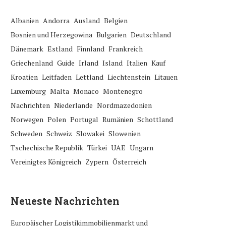
Albanien
Andorra
Ausland
Belgien
Bosnien und Herzegowina
Bulgarien
Deutschland
Dänemark
Estland
Finnland
Frankreich
Griechenland
Guide
Irland
Island
Italien
Kauf
Kroatien
Leitfaden
Lettland
Liechtenstein
Litauen
Luxemburg
Malta
Monaco
Montenegro
Nachrichten
Niederlande
Nordmazedonien
Norwegen
Polen
Portugal
Rumänien
Schottland
Schweden
Schweiz
Slowakei
Slowenien
Tschechische Republik
Türkei
UAE
Ungarn
Vereinigtes Königreich
Zypern
Österreich
Neueste Nachrichten
Europäischer Logistikimmobilienmarkt und