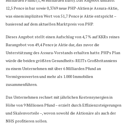
Milliarden Pfund (1,96 Milliarden Euro). Das Angebot umfasst
12,5 Pence in bar sowie 0,3769 neue PHP-Aktien je Assura-Aktie,
was einem impliziten Wert von 51,7 Pence je Aktie entspricht –
basierend auf dem aktuellen Marktpreis von PHP.
Dieses Angebot stellt einen Aufschlag von 4,7 % auf KKRs reines
Barangebot von 49,4 Pence je Aktie dar, das zuvor die
Unterstützung des Assura-Vorstands erhalten hatte. PHPs Plan
würde die beiden größten Gesundheits-REITs Großbritanniens
zu einem Unternehmen mit über 6 Milliarden Pfund an
Vermögenswerten und mehr als 1.000 Immobilien
zusammenführen.
Das Unternehmen rechnet mit jährlichen Kostensynergien in
Höhe von 9 Millionen Pfund – erzielt durch Effizienzsteigerungen
und Skalenvorteile –, wovon sowohl die Aktionäre als auch der
NHS profitieren sollen.