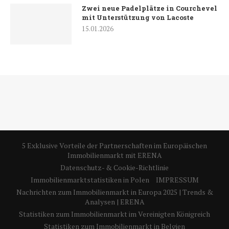
Zwei neue Padelplätze in Courchevel
mit Unterstützung von Lacoste
15.01.2026
5 Exklusive Vorteile der Partnerschaften im Europäischen
Immobilienmarkt mit ERENA
Datenschutz- & Cookie-Richtlinie
Immobilienmarktstatistiken in Polen
IMPRESSUM
Nachrichten zum Immobilienmarkt in Europa 2025 | Trends &
Analysen | ERENA
Statistiken zum Immobilienmarkt im Vereinigten Königreich
Statistiken zum Immobilienmarkt in Belgien