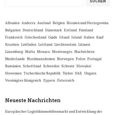
SUCHEN
Albanien
Andorra
Ausland
Belgien
Bosnien und Herzegowina
Bulgarien
Deutschland
Dänemark
Estland
Finnland
Frankreich
Griechenland
Guide
Irland
Island
Italien
Kauf
Kroatien
Leitfaden
Lettland
Liechtenstein
Litauen
Luxemburg
Malta
Monaco
Montenegro
Nachrichten
Niederlande
Nordmazedonien
Norwegen
Polen
Portugal
Rumänien
Schottland
Schweden
Schweiz
Slowakei
Slowenien
Tschechische Republik
Türkei
UAE
Ungarn
Vereinigtes Königreich
Zypern
Österreich
Neueste Nachrichten
Europäischer Logistikimmobilienmarkt und Entwicklung der