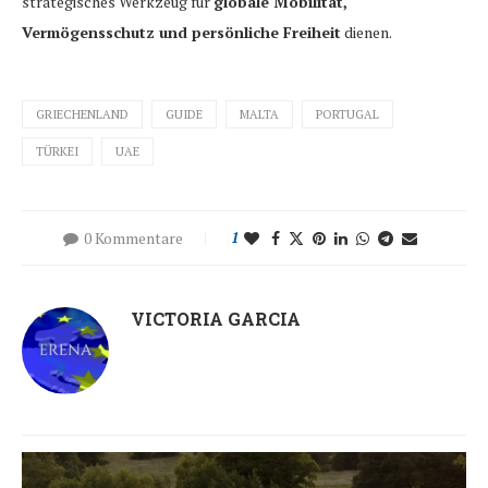
strategisches Werkzeug für
globale Mobilität,
Vermögensschutz und persönliche Freiheit
dienen.
GRIECHENLAND
GUIDE
MALTA
PORTUGAL
TÜRKEI
UAE
0 Kommentare
1
VICTORIA GARCIA