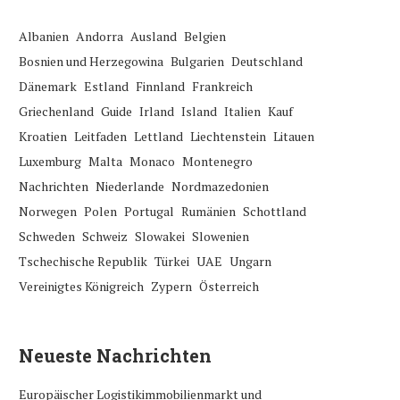
Albanien
Andorra
Ausland
Belgien
Bosnien und Herzegowina
Bulgarien
Deutschland
Dänemark
Estland
Finnland
Frankreich
Griechenland
Guide
Irland
Island
Italien
Kauf
Kroatien
Leitfaden
Lettland
Liechtenstein
Litauen
Luxemburg
Malta
Monaco
Montenegro
Nachrichten
Niederlande
Nordmazedonien
Norwegen
Polen
Portugal
Rumänien
Schottland
Schweden
Schweiz
Slowakei
Slowenien
Tschechische Republik
Türkei
UAE
Ungarn
Vereinigtes Königreich
Zypern
Österreich
Neueste Nachrichten
Europäischer Logistikimmobilienmarkt und