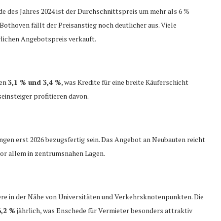
de des Jahres 2024 ist der Durchschnittspreis um mehr als 6 %
othoven fällt der Preisanstieg noch deutlicher aus. Viele
lichen Angebotspreis verkauft.
hen
3,1 % und 3,4 %
, was Kredite für eine breite Käuferschicht
einsteiger profitieren davon.
gen erst 2026 bezugsfertig sein. Das Angebot an Neubauten reicht
 vor allem in zentrumsnahen Lagen.
ere in der Nähe von Universitäten und Verkehrsknotenpunkten. Die
6,2 %
jährlich, was Enschede für Vermieter besonders attraktiv