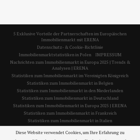
5 Exklusive Vorteile der Partnerschaften im Europäischen
Immobilienmarkt mit ERENA
Datenschutz- & Cookie-Richtlinie
Immobilienmarktstatistiken in Polen
IMPRESSUM
Nachrichten zum Immobilienmarkt in Europa 2025 | Trends &
Analysen | ERENA
Statistiken zum Immobilienmarkt im Vereinigten Königreich
Statistiken zum Immobilienmarkt in Belgien
Statistiken zum Immobilienmarkt in den Niederlanden
Statistiken zum Immobilienmarkt in Deutschland
Statistiken zum Immobilienmarkt in Europa 2025 | ERENA
Statistiken zum Immobilienmarkt in Frankreich
Statistiken zum Immobilienmarkt in Italien
Statistiken zum Immobilienmarkt in Spanien
Diese Website verwendet Cookies, um Ihre Erfahrung zu
Über uns – 5 wichtige Einblicke in die Europäische