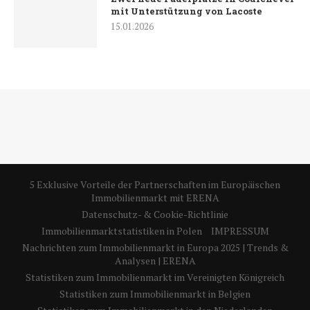
mit Unterstützung von Lacoste
15.01.2026
5 Exklusive Vorteile der Partnerschaften im Europäischen
Immobilienmarkt mit ERENA
Datenschutz- & Cookie-Richtlinie
Immobilienmarktstatistiken in Polen
IMPRESSUM
Nachrichten zum Immobilienmarkt in Europa 2025 | Trends &
Analysen | ERENA
Statistiken zum Immobilienmarkt im Vereinigten Königreich
Statistiken zum Immobilienmarkt in Belgien