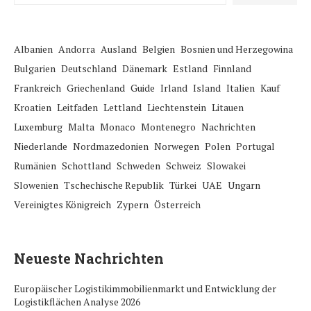
Albanien
Andorra
Ausland
Belgien
Bosnien und Herzegowina
Bulgarien
Deutschland
Dänemark
Estland
Finnland
Frankreich
Griechenland
Guide
Irland
Island
Italien
Kauf
Kroatien
Leitfaden
Lettland
Liechtenstein
Litauen
Luxemburg
Malta
Monaco
Montenegro
Nachrichten
Niederlande
Nordmazedonien
Norwegen
Polen
Portugal
Rumänien
Schottland
Schweden
Schweiz
Slowakei
Slowenien
Tschechische Republik
Türkei
UAE
Ungarn
Vereinigtes Königreich
Zypern
Österreich
Neueste Nachrichten
Europäischer Logistikimmobilienmarkt und Entwicklung der
Logistikflächen Analyse 2026