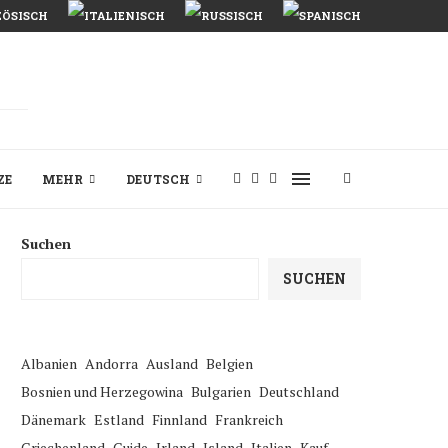
ZE
MEHR
DEUTSCH
Suchen
SUCHEN
Albanien
Andorra
Ausland
Belgien
Bosnien und Herzegowina
Bulgarien
Deutschland
Dänemark
Estland
Finnland
Frankreich
Griechenland
Guide
Irland
Island
Italien
Kauf