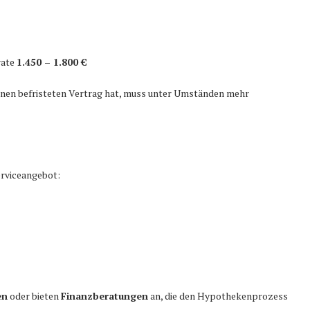
rate
1.450 – 1.800 €
einen befristeten Vertrag hat, muss unter Umständen mehr
rviceangebot:
en
oder bieten
Finanzberatungen
an, die den Hypothekenprozess