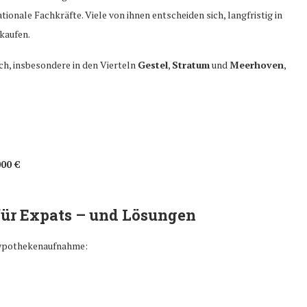
onale Fachkräfte. Viele von ihnen entscheiden sich, langfristig in
kaufen.
ch, insbesondere in den Vierteln
Gestel
,
Stratum
und
Meerhoven
,
000 €
ür Expats – und Lösungen
 Hypothekenaufnahme: