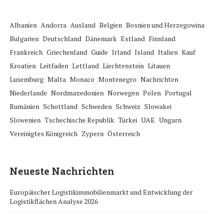
Albanien
Andorra
Ausland
Belgien
Bosnien und Herzegowina
Bulgarien
Deutschland
Dänemark
Estland
Finnland
Frankreich
Griechenland
Guide
Irland
Island
Italien
Kauf
Kroatien
Leitfaden
Lettland
Liechtenstein
Litauen
Luxemburg
Malta
Monaco
Montenegro
Nachrichten
Niederlande
Nordmazedonien
Norwegen
Polen
Portugal
Rumänien
Schottland
Schweden
Schweiz
Slowakei
Slowenien
Tschechische Republik
Türkei
UAE
Ungarn
Vereinigtes Königreich
Zypern
Österreich
Neueste Nachrichten
Europäischer Logistikimmobilienmarkt und Entwicklung der
Logistikflächen Analyse 2026