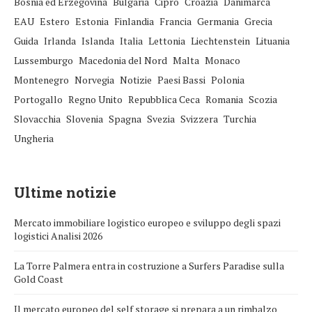
Bosnia ed Erzegovina
Bulgaria
Cipro
Croazia
Danimarca
EAU
Estero
Estonia
Finlandia
Francia
Germania
Grecia
Guida
Irlanda
Islanda
Italia
Lettonia
Liechtenstein
Lituania
Lussemburgo
Macedonia del Nord
Malta
Monaco
Montenegro
Norvegia
Notizie
Paesi Bassi
Polonia
Portogallo
Regno Unito
Repubblica Ceca
Romania
Scozia
Slovacchia
Slovenia
Spagna
Svezia
Svizzera
Turchia
Ungheria
Ultime notizie
Mercato immobiliare logistico europeo e sviluppo degli spazi
logistici Analisi 2026
La Torre Palmera entra in costruzione a Surfers Paradise sulla
Gold Coast
Il mercato europeo del self storage si prepara a un rimbalzo