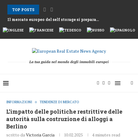
TOP POSTS
Il mercato europeo del self storage si prepara...
Gli affitti ad Atene aumentano mentre la Grecia...
Nemo Garden Una fattoria subacquea che sfida l’agricoltura...
Bruxelles vuole sbloccare 10 mila miliardi di euro...
Greystar Avanza nell’Espansione Strategica del Build to Rent...
Le grandi città prendono di mira le seconde...
Asset alberghieri dopo la stagione 2025 mentre fondi...
Il cambiamento strutturale dietro la ripresa della raccolta...
La tua guida nel mondo degli immobili europei
INFORMAZIONI
TENDENZE DI MERCATO
L’impatto delle politiche restrittive delle
autorità sulla costruzione di alloggi a
Berlino
scritto da
Victoria Garcia
10.02.2025
4 minutes read