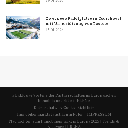
19.01.2026
Zwei neue Padelplätze in Courchevel
mit Unterstützung von Lacoste
15.01.2026
5 Exklusive Vorteile der Partnerschaften im Europäischen
Immobilienmarkt mit ERENA
Datenschutz- & Cookie-Richtlinie
Immobilienmarktstatistiken in Polen
IMPRESSUM
Nachrichten zum Immobilienmarkt in Europa 2025 | Trends &
Analysen | ERENA