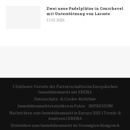
Zwei neue Padelplätze in Courchevel
mit Unterstützung von Lacoste
15.01.2026
5 Exklusive Vorteile der Partnerschaften im Europäischen
Immobilienmarkt mit ERENA
Datenschutz- & Cookie-Richtlinie
Immobilienmarktstatistiken in Polen
IMPRESSUM
Nachrichten zum Immobilienmarkt in Europa 2025 | Trends &
Analysen | ERENA
Statistiken zum Immobilienmarkt im Vereinigten Königreich