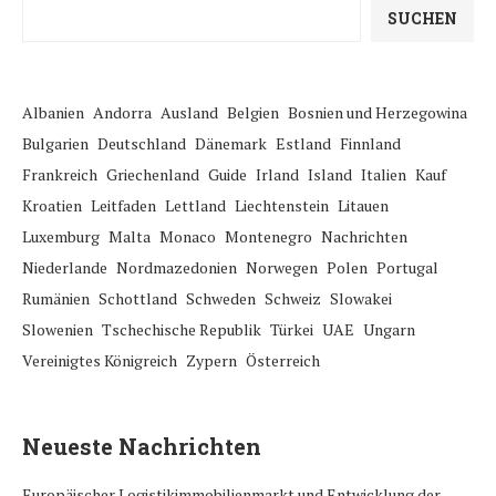
SUCHEN
Albanien
Andorra
Ausland
Belgien
Bosnien und Herzegowina
Bulgarien
Deutschland
Dänemark
Estland
Finnland
Frankreich
Griechenland
Guide
Irland
Island
Italien
Kauf
Kroatien
Leitfaden
Lettland
Liechtenstein
Litauen
Luxemburg
Malta
Monaco
Montenegro
Nachrichten
Niederlande
Nordmazedonien
Norwegen
Polen
Portugal
Rumänien
Schottland
Schweden
Schweiz
Slowakei
Slowenien
Tschechische Republik
Türkei
UAE
Ungarn
Vereinigtes Königreich
Zypern
Österreich
Neueste Nachrichten
Europäischer Logistikimmobilienmarkt und Entwicklung der