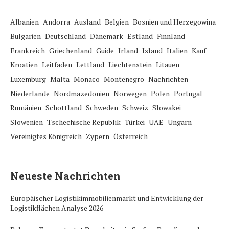
Albanien
Andorra
Ausland
Belgien
Bosnien und Herzegowina
Bulgarien
Deutschland
Dänemark
Estland
Finnland
Frankreich
Griechenland
Guide
Irland
Island
Italien
Kauf
Kroatien
Leitfaden
Lettland
Liechtenstein
Litauen
Luxemburg
Malta
Monaco
Montenegro
Nachrichten
Niederlande
Nordmazedonien
Norwegen
Polen
Portugal
Rumänien
Schottland
Schweden
Schweiz
Slowakei
Slowenien
Tschechische Republik
Türkei
UAE
Ungarn
Vereinigtes Königreich
Zypern
Österreich
Neueste Nachrichten
Europäischer Logistikimmobilienmarkt und Entwicklung der
Logistikflächen Analyse 2026