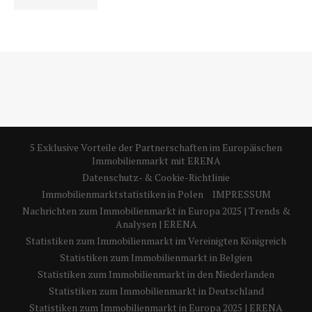
5 Exklusive Vorteile der Partnerschaften im Europäischen
Immobilienmarkt mit ERENA
Datenschutz- & Cookie-Richtlinie
Immobilienmarktstatistiken in Polen
IMPRESSUM
Nachrichten zum Immobilienmarkt in Europa 2025 | Trends &
Analysen | ERENA
Statistiken zum Immobilienmarkt im Vereinigten Königreich
Statistiken zum Immobilienmarkt in Belgien
Statistiken zum Immobilienmarkt in den Niederlanden
Statistiken zum Immobilienmarkt in Deutschland
Statistiken zum Immobilienmarkt in Europa 2025 | ERENA