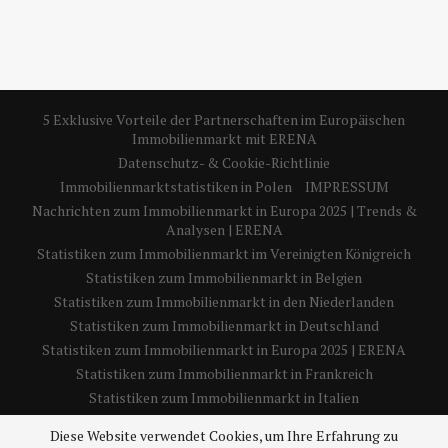
5 Exklusive Vorteile der Partnerschaften im Europäischen
Immobilienmarkt mit ERENA
Datenschutz- & Cookie-Richtlinie
Immobilienmarktstatistiken in Polen
IMPRESSUM
Nachrichten zum Immobilienmarkt in Europa 2025 | Trends &
Analysen | ERENA
Statistiken zum Immobilienmarkt im Vereinigten Königreich
Statistiken zum Immobilienmarkt in Belgien
Statistiken zum Immobilienmarkt in den Niederlanden
Statistiken zum Immobilienmarkt in Deutschland
Statistiken zum Immobilienmarkt in Europa 2025 | ERENA
Statistiken zum Immobilienmarkt in Frankreich
Statistiken zum Immobilienmarkt in Italien
Statistiken zum Immobilienmarkt in Spanien
Diese Website verwendet Cookies, um Ihre Erfahrung zu
Über uns – 5 wichtige Einblicke in die Europäische