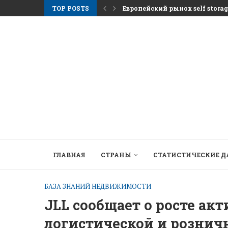
TOP POSTS
Европейский рынок self stora
Аренда в Афинах растёт и дав
Nemo Garden Подводная ферм
Брюссель намерен разблокиров
Greystar Расширяет Стратегич
Крупные города нацеливаются
Гостиничные активы после сез
Структурный сдвиг стоящий з
ГЛАВНАЯ
СТРАНЫ
СТАТИСТИЧЕСКИЕ 
БАЗА ЗНАНИЙ НЕДВИЖИМОСТИ
JLL сообщает о росте ак
логистической и рознич