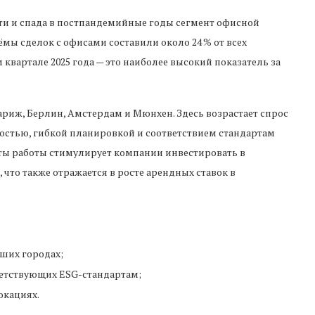
и и спада в постпандемийные годы сегмент офисной
ы сделок с офисами составили около 24 % от всех
вартале 2025 года — это наиболее высокий показатель за
ариж, Берлин, Амстердам и Мюнхен. Здесь возрастает спрос
стью, гибкой планировкой и соответствием стандартам
ты работы стимулирует компании инвестировать в
что также отражается в росте арендных ставок в
йших городах;
ветствующих ESG-стандартам;
окациях.