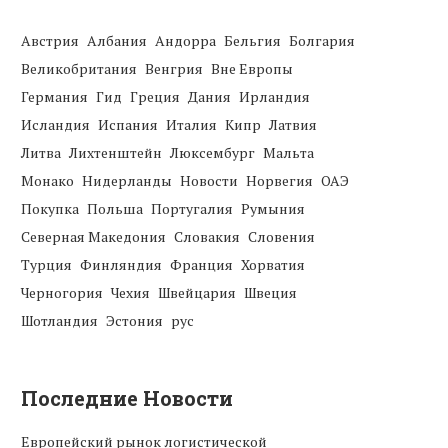
Австрия
Албания
Андорра
Бельгия
Болгария
Великобритания
Венгрия
Вне Европы
Германия
Гид
Греция
Дания
Ирландия
Исландия
Испания
Италия
Кипр
Латвия
Литва
Лихтенштейн
Люксембург
Мальта
Монако
Нидерланды
Новости
Норвегия
ОАЭ
Покупка
Польша
Португалия
Румыния
Северная Македония
Словакия
Словения
Турция
Финляндия
Франция
Хорватия
Черногория
Чехия
Швейцария
Швеция
Шотландия
Эстония
рус
Последние Новости
Европейский рынок логистической