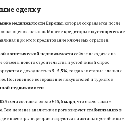
вшие сделку
рынке недвижимости Европы
, которая сохраняется после
ровки оценок активов. Многие кредиторы ищут
творческие
навливая при этом кредитование ключевых отраслей.
ной логистической недвижимости
сейчас находятся на
ые объемы нового строительства и устойчивый спрос
оргуются с доходностью
5–5,5%
, тогда как старые здания с
е. Постепенное возвращение покупателей и туристов
ичной недвижимости
.
025 года
составил около
€45,6 млрд
, что стало самым
е. Тем не менее аналитики прогнозируют
стабилизацию в
 где инвесторы переориентируются на активы с устойчивым