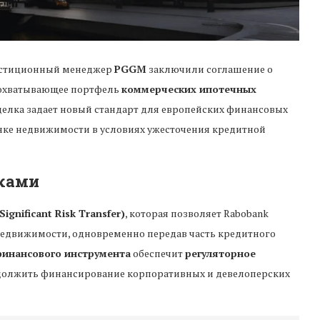
естиционный менеджер
PGGM
заключили соглашение о
 охватывающее портфель
коммерческих ипотечных
сделка задает новый стандарт для европейских финансовых
нке недвижимости в условиях ужесточения кредитной
сками
gnificant Risk Transfer)
, которая позволяет Rabobank
едвижимости, одновременно передав часть кредитного
финансового инструмента
обеспечит
регуляторное
одолжить финансирование корпоративных и девелоперских