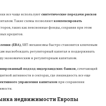
нки все чаще используют
синтетические передачи рисков
апиталом. Такие схемы позволяют
компенсировать
сторов, таких как пенсионные фонды, сохраняя при этом
вых кредитов.
вления (EBA)
, SRT-механизмы быстро становятся ключевым
кам высвобождать регуляторный капитал и поддерживать
ду экономическим и регуляторным капиталом.
инированный подход нидерландских банков
, сочетающий
тной активности в секторах, где ликвидность все еще
ективного управления капиталом
при сохранении
имости.
рынка недвижимости Европы