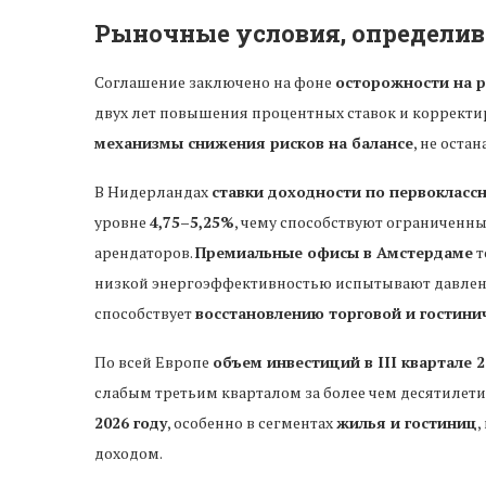
Рыночные условия, определи
Соглашение заключено на фоне
осторожности на 
двух лет повышения процентных ставок и корректи
механизмы снижения рисков на балансе
, не оста
В Нидерландах
ставки доходности по первокласс
уровне
4,75–5,25%
, чему способствуют ограниченн
арендаторов.
Премиальные офисы в Амстердаме
т
низкой энергоэффективностью испытывают давлени
способствует
восстановлению торговой и гостин
По всей Европе
объем инвестиций в III квартале 2
слабым третьим кварталом за более чем десятилети
2026 году
, особенно в сегментах
жилья и гостиниц
,
доходом.