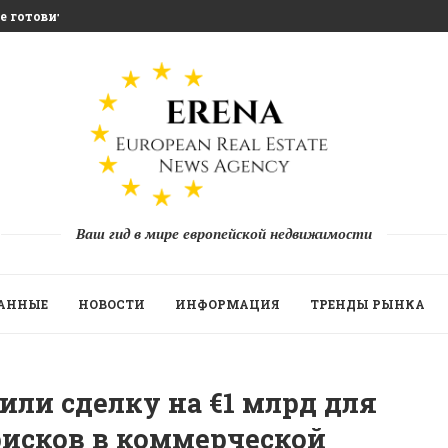
ge готовится к инвестиционному восстановлению...
ит на экономику...
а бросающая вызов традиционному сельскому...
ать 10 трлн евро сбережений ЕС...
ескую Платформу Build to Rent в...
 на второе жильё с помощью...
она 2025 когда фонды и...
а восстановлением привлечения капитала в...
Ваш гид в мире европейской недвижимости
ДАННЫЕ
НОВОСТИ
ИНФОРМАЦИЯ
ТРЕНДЫ РЫНКА
или сделку на €1 млрд для
исков в коммерческой