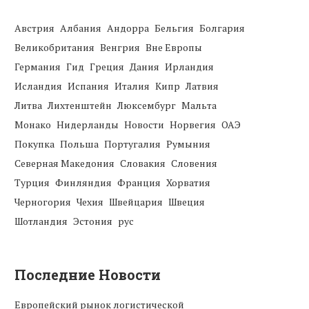
Австрия
Албания
Андорра
Бельгия
Болгария
Великобритания
Венгрия
Вне Европы
Германия
Гид
Греция
Дания
Ирландия
Исландия
Испания
Италия
Кипр
Латвия
Литва
Лихтенштейн
Люксембург
Мальта
Монако
Нидерланды
Новости
Норвегия
ОАЭ
Покупка
Польша
Португалия
Румыния
Северная Македония
Словакия
Словения
Турция
Финляндия
Франция
Хорватия
Черногория
Чехия
Швейцария
Швеция
Шотландия
Эстония
рус
Последние Новости
Европейский рынок логистической