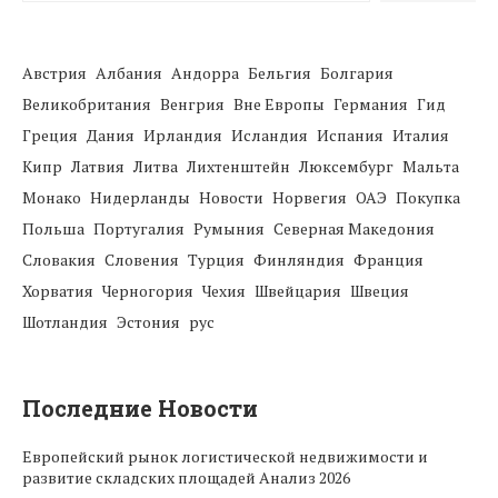
Австрия
Албания
Андорра
Бельгия
Болгария
Великобритания
Венгрия
Вне Европы
Германия
Гид
Греция
Дания
Ирландия
Исландия
Испания
Италия
Кипр
Латвия
Литва
Лихтенштейн
Люксембург
Мальта
Монако
Нидерланды
Новости
Норвегия
ОАЭ
Покупка
Польша
Португалия
Румыния
Северная Македония
Словакия
Словения
Турция
Финляндия
Франция
Хорватия
Черногория
Чехия
Швейцария
Швеция
Шотландия
Эстония
рус
Последние Новости
Европейский рынок логистической недвижимости и
развитие складских площадей Анализ 2026