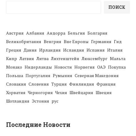
ПОИСК
Австрия
Албания
Андорра
Бельгия
Болгария
Великобритания
Венгрия
Вне Европы
Германия
Гид
Греция
Дания
Ирландия
Исландия
Испания
Италия
Кипр
Латвия
Литва
Лихтенштейн
Люксембург
Мальта
Монако
Нидерланды
Новости
Норвегия
ОАЭ
Покупка
Польша
Португалия
Румыния
Северная Македония
Словакия
Словения
Турция
Финляндия
Франция
Хорватия
Черногория
Чехия
Швейцария
Швеция
Шотландия
Эстония
рус
Последние Новости